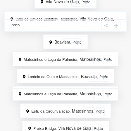
Vila Nova de Gaia
,
Porto
Sale
Vila Nova de Gaia
,
Cais do Cavaco Distillery Residence,
Porto
Boavista
,
Porto
Rental
Matosinhos
,
Matosinhos e Leça da Palmeira,
Porto
Sale
Boavista
,
Lordelo do Ouro e Massarelos,
Porto
Sale
Matosinhos
,
Matosinhos e Leça da Palmeira,
Porto
Rental
Matosinhos
,
Estr. da Circunvalacao,
Porto
Rental
Vila Nova de Gaia
,
Freixo Bridge,
Porto
Rental