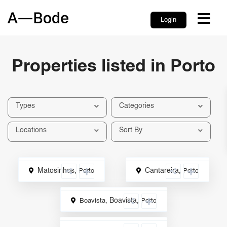
Login
Properties listed in Porto
Types
Categories
Locations
Sort By
Matosinhos
,
Cantareira
,
Porto
Porto
Sale
Sale
Boavista
,
Boavista,
Porto
Sale