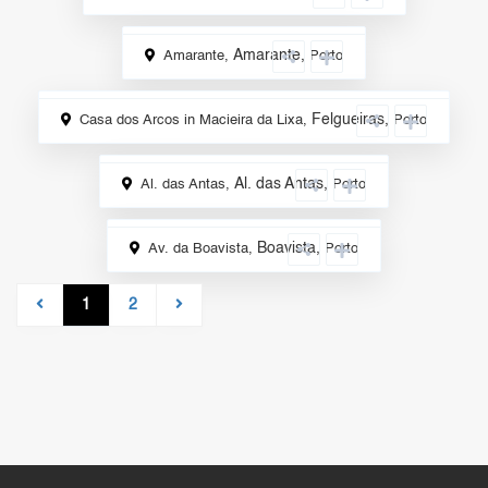
Amarante
,
Amarante,
Porto
Sale
Felgueiras
,
Casa dos Arcos in Macieira da Lixa,
Porto
Sale
Al. das Antas
,
Al. das Antas,
Porto
Rental
Boavista
,
Av. da Boavista,
Porto
Rental
1
2